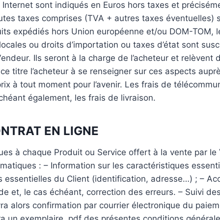
s Internet sont indiqués en Euros hors taxes et précisém
outes taxes comprises (TVA + autres taxes éventuelles)
oduits expédiés hors Union européenne et/ou DOM-TOM, l
locales ou droits d’importation ou taxes d’état sont susc
ndeur. Ils seront à la charge de l’acheteur et relèvent 
 ce titre l’acheteur à se renseigner sur ces aspects aup
prix à tout moment pour l’avenir. Les frais de télécommun
chéant également, les frais de livraison.
ONTRAT EN LIGNE
ques à chaque Produit ou Service offert à la vente par 
matiques : – Information sur les caractéristiques essenti
 essentielles du Client (identification, adresse…) ; – 
 et, le cas échéant, correction des erreurs. – Suivi de
evra alors confirmation par courrier électronique du pa
a un exemplaire .pdf des présentes conditions générales