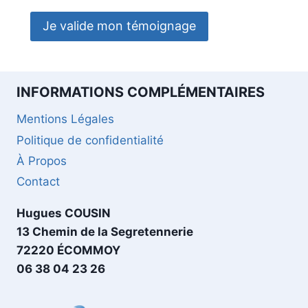
’
é
v
a
l
INFORMATIONS COMPLÉMENTAIRES
u
Mentions Légales
a
Politique de confidentialité
t
i
À Propos
o
Contact
n
Hugues COUSIN
13 Chemin de la Segretennerie
72220 ÉCOMMOY
06 38 04 23 26