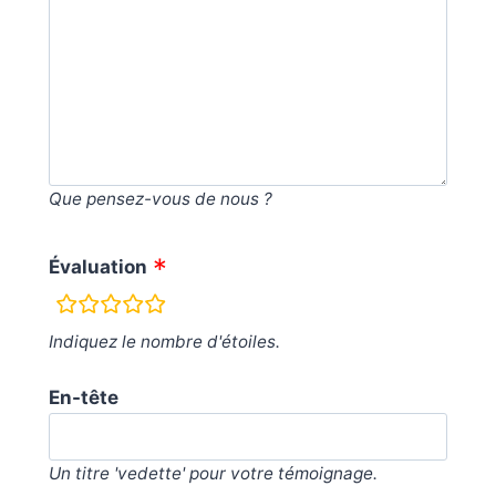
Que pensez-vous de nous ?
Évaluation
c
h
Indiquez le nombre d'étoiles.
a
m
En-tête
p
s
Un titre 'vedette' pour votre témoignage.
d